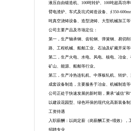
液压自由锻造机、100吨转炉、100吨超高功率
臂电渣炉、车式及坑式铸造设备、∮350-600mm
吨真空浇铸设备、造型浇铸、大型机械加工等
公司主要产品及市场定位：
第一，生产轴承钢、齿轮钢、弹簧钢、易切削
路、工程机械、船舶工业、石油及矿藏开采等
第二，生产火电、水电、风电、核电、冶金、
矿山、能源、船舶等行业。
第三，生产冷热连轧机、中厚板轧机、转炉、
成套设备制造，主要服务于冶金、机械制造等
公司正处于快速发展的新时期，秉承“诚信”和
以建设花园型、绿色环保的现代化高新装备制
工资待遇
入职薪酬：以岗定薪（岗薪酬工资+绩效），工资标准
招聘专业