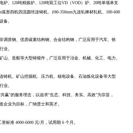
电炉、120吨精炼炉、120吨双工位VD（VOD）炉、20吨单项单支
弧形四机四流圆坯连铸机、∮80-350mm九连轧棒材轧机、100-600
设备。
非调质钢、优质碳素结构钢、合金结构钢，广泛应用于汽车、铁
行业。
矿山、造船等大型铸锻件，广泛应用于冶金、机械、化工、电力、
连铸机、矿山挖掘机、压力机、核电设备、石油炼化设备等大型
行业。
“共赢”的服务理念，以追求“生态、科技、务实、高效”为宗旨，
造企业为目标，广纳贤士和英才。
 4000-6000 元/月，试用期 6 个月。