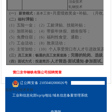
冶金技术
轧钢技术
+月度绩效奖金+补贴。（月收入6000
（一）
薪资模式：
基本工资
/津贴：
（二）福利
1）五险一金；（2）工龄津贴、技能补贴；
（
3）加班补贴；（4）带薪年休假、婚丧假等；
（
5）免费住宿；（6）福利性食堂、通勤；
（
7）工会活动；（8）敦亲活动；
（
9）主管加给；（10）个人享受营口市人才引进政策及补
（
；完善的轮岗、选拔、晋
（三）员工发展：畅通的员工发展道路
-人才筛选-面试通知-参加面试。
（四）面试方式：投递简历
营口京华钢铁有限公司招聘简章
辽公网安备 21050402000026号
|
辽ICP备16001192号-2
|
信息中心技术支持
工业和信息化部icp/ip地址/域名信息备案管理系统
电脑版