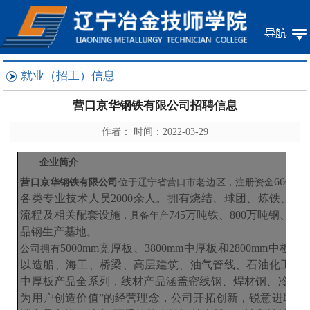
就业（招工）信息
营口京华钢铁有限公司招聘信息
作者： 时间：2022-03-29
企业简介
66亿
营口京华钢铁有限公司
位于辽宁省营口市老边区，
注册资金
各类专业技术人员2000余人。拥有烧结、球团、炼铁、
流程及相关配套设施
745万吨铁、800万吨钢、
，具备年产
品钢生产基地
。
5000mm宽厚板、3800mm中厚板和2800mm
公司拥有
以造船、海工、桥梁、高层建筑、油气管线、石油化工、
中厚板产品全系列，线材产品涵盖帘线钢、焊材钢、冷镦钢
为用户创造价值”的经营理念，公司开拓创新，锐意进取，