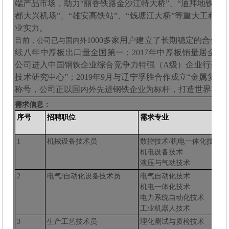
端产品市场，助力“丽香铁路金沙江特大桥”、“迪拜地铁工程”
都大兴机场”、“雄安高铁站”、“钱塘江大桥”等重大工程
业实力。
1000多家用户建立了长期稳定的合作
目前，公司已与国内外
续八年中厚板出口量全国第一；2017年中厚板销量居全国
公司进入中国钢铁企业综合竞争力特强（A级）企业行列；2
技术研究中心”；2019年9月与辽宁孚胜合作成立“金属复合
称号，公司正以国内外先进钢铁企业为标杆，打造世界顶级
需求信息：
序号
招聘职位
需求专业
1
机械设备技术员
数控技术
/机电一体化技术
机电设备技术
液压与气动技术
2
电气
/自动化设备技术员
电气自动化技术
机电一体化技术
电力系统自动化技术
工业机器人技术
3
生产工艺技术员
理化测试与质检技术